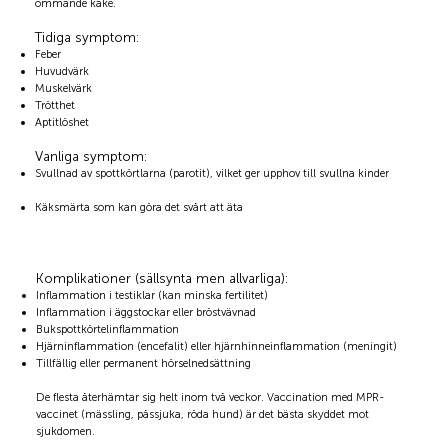
ömmande käke.
Tidiga symptom:
Feber
Huvudvärk
Muskelvärk
Trötthet
Aptitlöshet
Vanliga symptom:
Svullnad av spottkörtlarna (parotit), vilket ger upphov till svullna kinder
Käksmärta som kan göra det svårt att äta
Komplikationer (sällsynta men allvarliga):
Inflammation i testiklar (kan minska fertilitet)
Inflammation i äggstockar eller bröstvävnad
Bukspottkörtelinflammation
Hjärninflammation (encefalit) eller hjärnhinneinflammation (meningit)
Tillfällig eller permanent hörselnedsättning
De flesta återhämtar sig helt inom två veckor. Vaccination med MPR-
vaccinet (mässling, påssjuka, röda hund) är det bästa skyddet mot
sjukdomen.