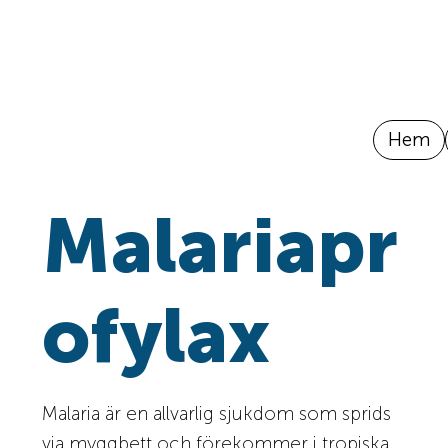
Hem
Malariapr
ofylax
Malaria är en allvarlig sjukdom som sprids
via myggbett och förekommer i tropiska