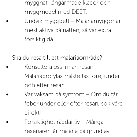
myggnät, långärmade kläder och
myggmedel med DEET.
Undvik myggbett – Malariamyggor är
mest aktiva på natten, så var extra
försiktig då.
Ska du resa till ett malariaområde?
Konsultera oss innan resan –
Malariaprofylax måste tas före, under
och efter resan.
Var vaksam på symtom – Om du får
feber under eller efter resan, sök vård
direkt!
Försiktighet räddar liv – Många
resenärer får malaria på grund av