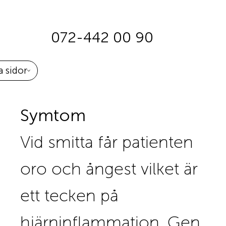
072-442 00 90
 sidor
Symtom
Vid smitta får patienten
oro och ångest vilket är
ett tecken på
hjärninflammation. Gen