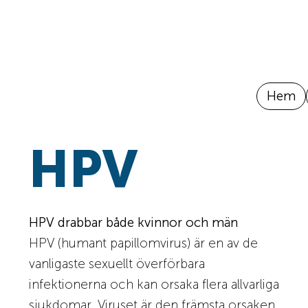
Hem
HPV
​HPV drabbar både kvinnor och män
HPV (humant papillomvirus) är en av de
vanligaste sexuellt överförbara
infektionerna och kan orsaka flera allvarliga
sjukdomar. Viruset är den främsta orsaken